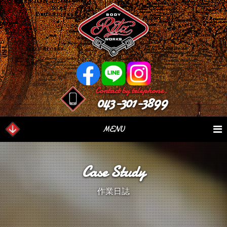
Contact by telephone.
043-301-3899
MENU
業務内容
Our Serivce
在庫車情報
Stock List
Case Study
パーツ情報
Parts Sales
作業日誌
Case Study
作業日誌
つぶやき
Blog
会社概要
Factory