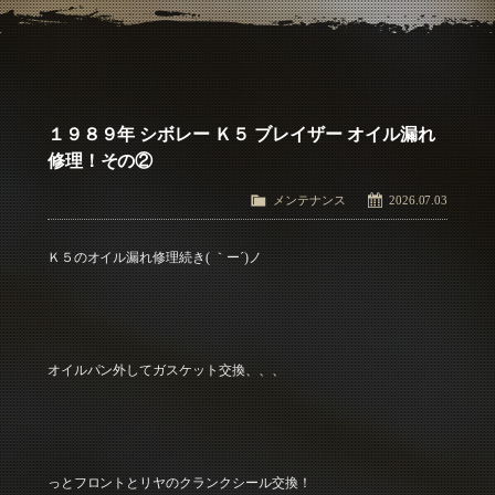
アクセス
Access
お問い合わせ
Contact Us
１９８９年 シボレー Ｋ５ ブレイザー オイル漏れ
修理！その②
メンテナンス
2026.07.03
Ｋ５のオイル漏れ修理続き( ｀ー´)ノ
オイルパン外してガスケット交換、、、
っとフロントとリヤのクランクシール交換！