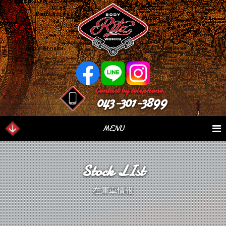
Contact by telephone.
043-301-3899
MENU
業務内容
Our Serivce
在庫車情報
Stock List
Stock LIst
パーツ情報
Parts Sales
作業日誌
Case Study
在庫車情報
つぶやき
Blog
会社概要
Factory