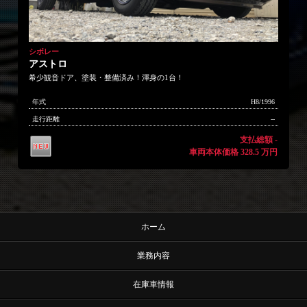
シボレー
アストロ
希少観音ドア、塗装・整備済み！渾身の1台！
年式
H8/1996
走行距離
--
支払総額 -
車両本体価格 328.5 万円
ホーム
業務内容
在庫車情報