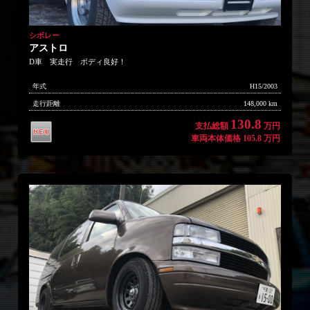
シボレー
アストロ
D車 実走行 ボディ良好！
年式
H15/2003
走行距離
148,000 km
130.8
支払総額
万円
車両本体価格 105.8 万円