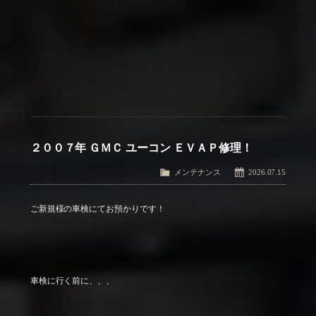
２００７年 ＧＭＣ ユーコン ＥＶＡＰ修理！
メンテナンス
2026.07.15
ご新規様の車検にてお預かりです！
車検に行く前に、、、