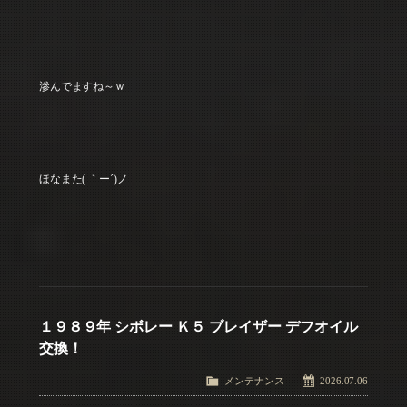
滲んでますね～ｗ
ほなまた( ｀ー´)ノ
１９８９年 シボレー Ｋ５ ブレイザー デフオイル
交換！
メンテナンス
2026.07.06