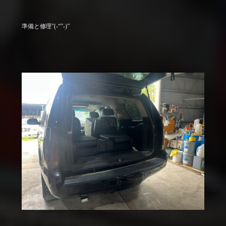
準備と修理”(-“”-)”