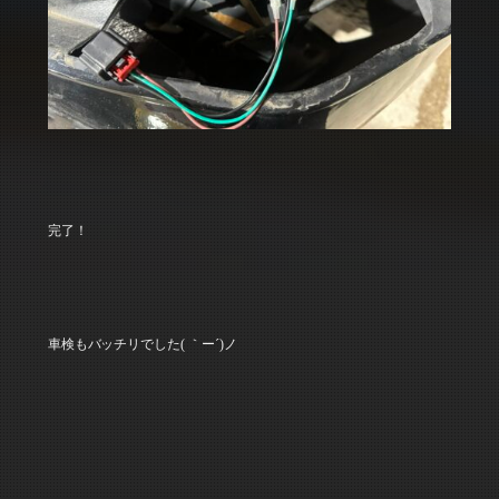
完了！
車検もバッチリでした( ｀ー´)ノ