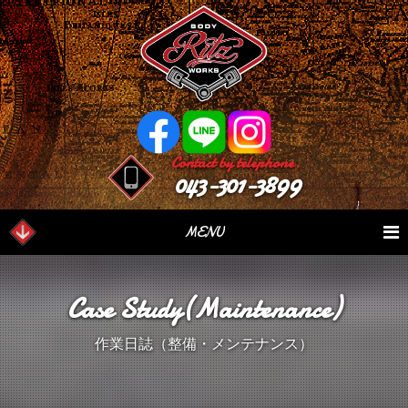
Contact by telephone.
043-301-3899
MENU
業務内容
Our Serivce
在庫車情報
Stock List
Case Study(Maintenance)
パーツ情報
Parts Sales
作業日誌
Case Study
作業日誌（整備・メンテナンス）
つぶやき
Blog
会社概要
Factory