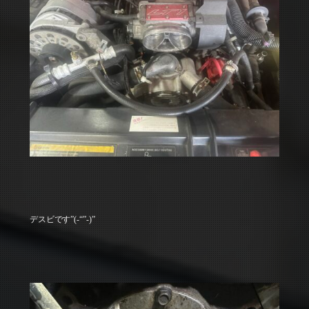
デスビです”(-“”-)”