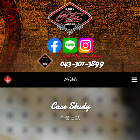
Contact by telephone.
043-301-3899
MENU
業務内容
Our Serivce
在庫車情報
Stock List
Case Study
パーツ情報
Parts Sales
作業日誌
Case Study
作業日誌
つぶやき
Blog
会社概要
Factory