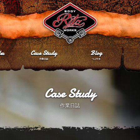
es
Case Study
Blog
作業日誌
つぶやき
Case Study
作業日誌