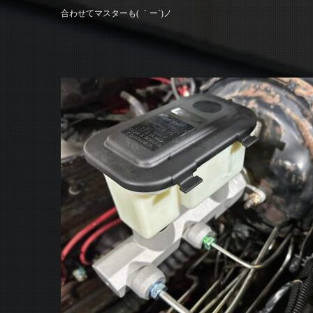
合わせてマスターも( ｀ー´)ノ