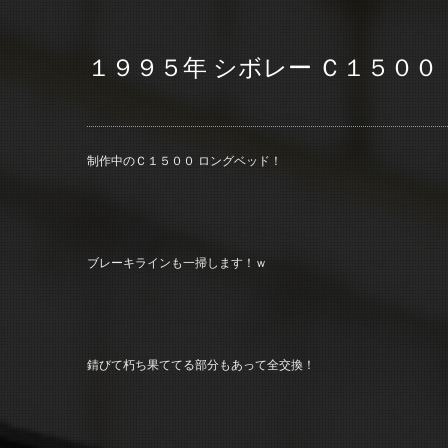
１９９５年 シボレー Ｃ１５００
制作中のＣ１５００ ロングベッド！
ブレーキラインも一掃します！ｗ
錆びて朽ち果ててる部分もあって全交換！