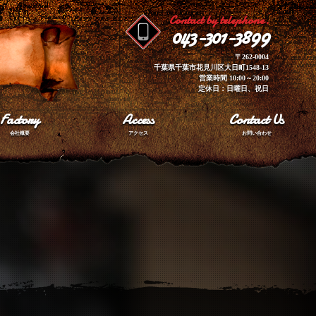
Contact by telephone.
043-301-3899
〒262-0004
千葉県千葉市花見川区大日町1548-13
営業時間 10:00～20:00
定休日：日曜日、祝日
Factory
Access
Contact Us
会社概要
アクセス
お問い合わせ