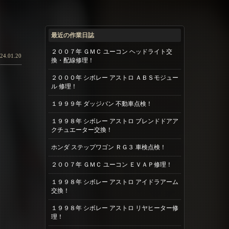
最近の作業日誌
２００７年 ＧＭＣ ユーコン ヘッドライト交
24.01.20
換・配線修理！
２０００年 シボレー アストロ ＡＢＳモジュー
ル 修理！
１９９９年 ダッジバン 不動車点検！
１９９８年 シボレー アストロ ブレンドドアア
クチュエーター交換！
ホンダ ステップワゴン ＲＧ３ 車検点検！
２００７年 ＧＭＣ ユーコン ＥＶＡＰ修理！
１９９８年 シボレー アストロ アイドラアーム
交換！
１９９８年 シボレー アストロ リヤヒーター修
理！