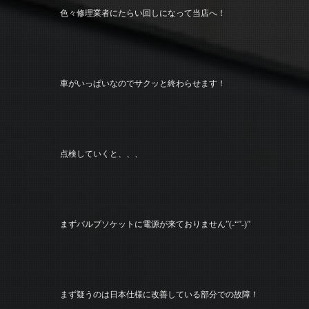
色々修理業者にたらい回しになって当店へ！
車がいっぱいなのでサクッと終わらせます！
点検していくと、、、
まずバルブソケットに電源が来ておりません”(-“”-)”
まず疑うのは日本仕様に改善している部分での故障！