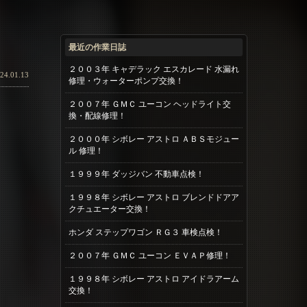
最近の作業日誌
２００３年 キャデラック エスカレード 水漏れ
24.01.13
修理・ウォーターポンプ交換！
２００７年 ＧＭＣ ユーコン ヘッドライト交
換・配線修理！
２０００年 シボレー アストロ ＡＢＳモジュー
ル 修理！
１９９９年 ダッジバン 不動車点検！
１９９８年 シボレー アストロ ブレンドドアア
クチュエーター交換！
ホンダ ステップワゴン ＲＧ３ 車検点検！
２００７年 ＧＭＣ ユーコン ＥＶＡＰ修理！
１９９８年 シボレー アストロ アイドラアーム
交換！