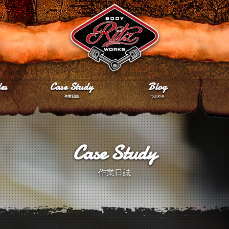
es
Case Study
Blog
作業日誌
つぶやき
Case Study
作業日誌