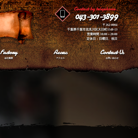
Contact by telephone.
043-301-3899
〒262-0004
千葉県千葉市花見川区大日町1548-13
営業時間 10:00～20:00
定休日：日曜日、祝日
Factory
Access
Contact Us
会社概要
アクセス
お問い合わせ