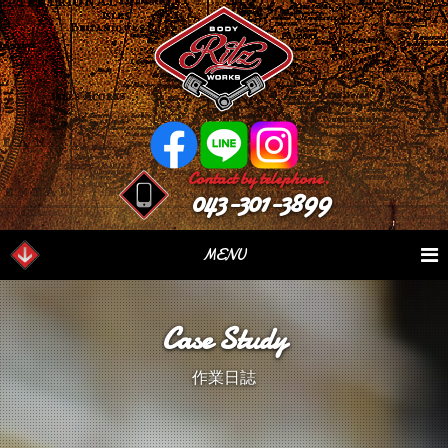
Contact by telephone.
043-301-3899
MENU
業務内容
Our Serivce
在庫車情報
Stock List
Case Study
パーツ情報
Parts Sales
作業日誌
Case Study
作業日誌
つぶやき
Blog
会社概要
Factory