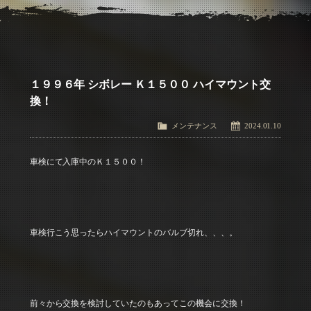
アクセス
Access
お問い合わせ
Contact Us
１９９６年 シボレー Ｋ１５００ ハイマウント交
換！
メンテナンス
2024.01.10
車検にて入庫中のＫ１５００！
車検行こう思ったらハイマウントのバルブ切れ、、、。
前々から交換を検討していたのもあってこの機会に交換！