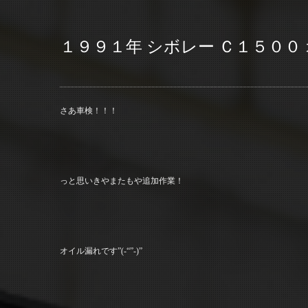
１９９１年 シボレー Ｃ１５００
さあ車検！！！
っと思いきやまたもや追加作業！
オイル漏れです”(-“”-)”