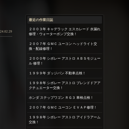
最近の作業日誌
２００３年 キャデラック エスカレード 水漏れ
24.02.29
修理・ウォーターポンプ交換！
２００７年 ＧＭＣ ユーコン ヘッドライト交
換・配線修理！
２０００年 シボレー アストロ ＡＢＳモジュー
ル 修理！
１９９９年 ダッジバン 不動車点検！
１９９８年 シボレー アストロ ブレンドドアア
クチュエーター交換！
ホンダ ステップワゴン ＲＧ３ 車検点検！
２００７年 ＧＭＣ ユーコン ＥＶＡＰ修理！
１９９８年 シボレー アストロ アイドラアーム
交換！