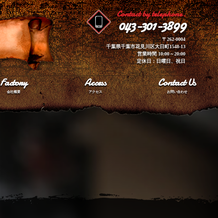
Contact by telephone.
043-301-3899
〒262-0004
千葉県千葉市花見川区大日町1548-13
営業時間 10:00～20:00
定休日：日曜日、祝日
Factory
Access
Contact Us
会社概要
アクセス
お問い合わせ