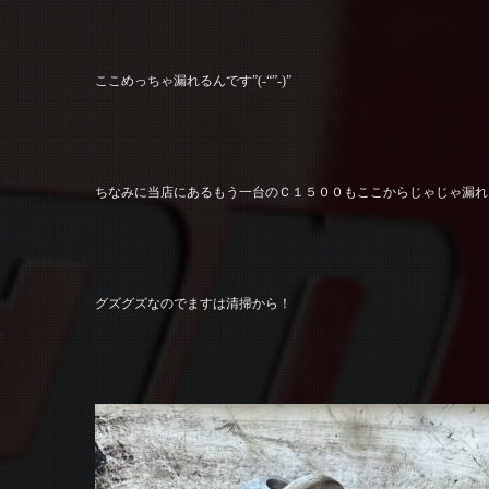
ここめっちゃ漏れるんです”(-“”-)”
ちなみに当店にあるもう一台のＣ１５００もここからじゃじゃ漏れ
グズグズなのでますは清掃から！