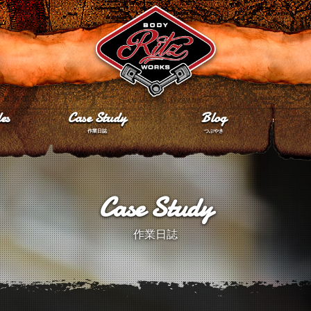
es
Case Study
Blog
作業日誌
つぶやき
Case Study
作業日誌