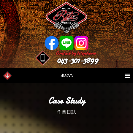
Contact by telephone.
043-301-3899
MENU
業務内容
Our Serivce
在庫車情報
Stock List
Case Study
パーツ情報
Parts Sales
作業日誌
Case Study
作業日誌
つぶやき
Blog
会社概要
Factory