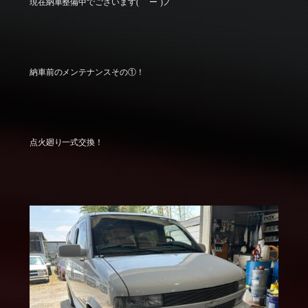
現在納車整備中でございます( ｀ー´)ノ
納車前のメンテナンスその①！
点火廻り一式交換！