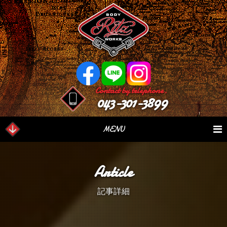
Contact by telephone.
043-301-3899
MENU
業務内容
Our Serivce
在庫車情報
Stock List
Article
パーツ情報
Parts Sales
作業日誌
Case Study
記事詳細
つぶやき
Blog
会社概要
Factory