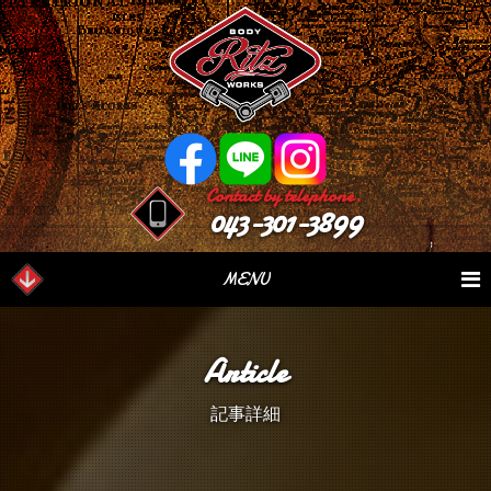
Contact by telephone.
043-301-3899
MENU
業務内容
Our Serivce
在庫車情報
Stock List
Article
パーツ情報
Parts Sales
作業日誌
Case Study
記事詳細
つぶやき
Blog
会社概要
Factory