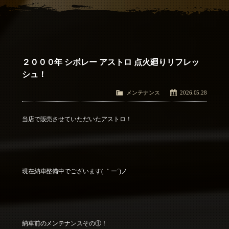
アクセス
Access
お問い合わせ
Contact Us
２０００年 シボレー アストロ 点火廻りリフレッ
シュ！
メンテナンス
2026.05.28
当店で販売させていただいたアストロ！
現在納車整備中でございます( ｀ー´)ノ
納車前のメンテナンスその①！