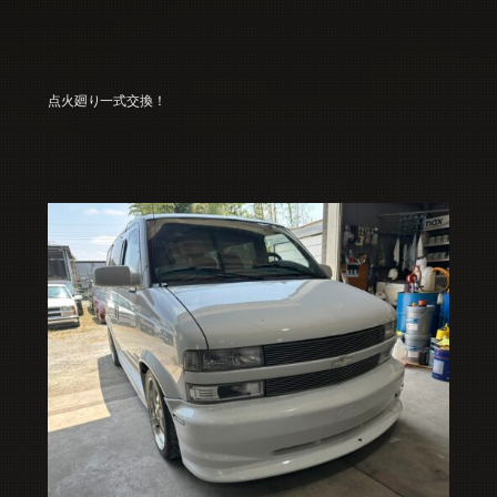
点火廻り一式交換！