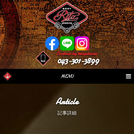
Contact by telephone.
043-301-3899
MENU
業務内容
Our Serivce
在庫車情報
Stock List
Article
パーツ情報
Parts Sales
作業日誌
Case Study
記事詳細
つぶやき
Blog
会社概要
Factory