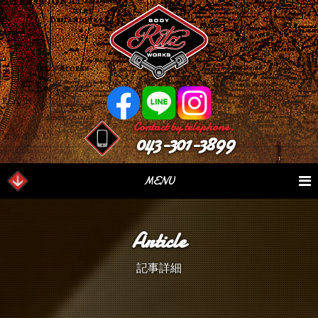
Contact by telephone.
043-301-3899
MENU
業務内容
Our Serivce
在庫車情報
Stock List
Article
パーツ情報
Parts Sales
作業日誌
Case Study
記事詳細
つぶやき
Blog
会社概要
Factory