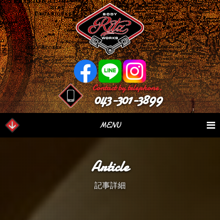
Contact by telephone.
043-301-3899
MENU
業務内容
Our Serivce
在庫車情報
Stock List
Article
パーツ情報
Parts Sales
作業日誌
Case Study
記事詳細
つぶやき
Blog
会社概要
Factory