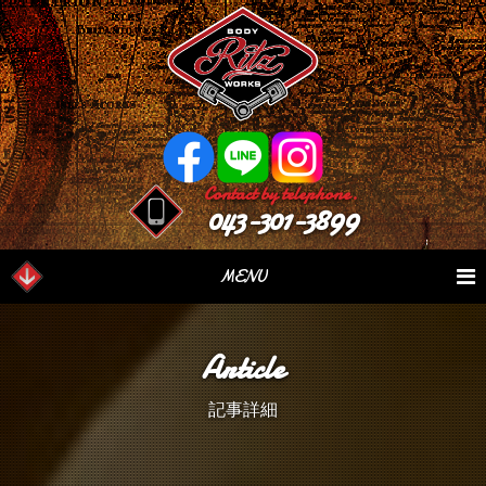
Contact by telephone.
043-301-3899
MENU
業務内容
Our Serivce
在庫車情報
Stock List
Article
パーツ情報
Parts Sales
作業日誌
Case Study
記事詳細
つぶやき
Blog
会社概要
Factory