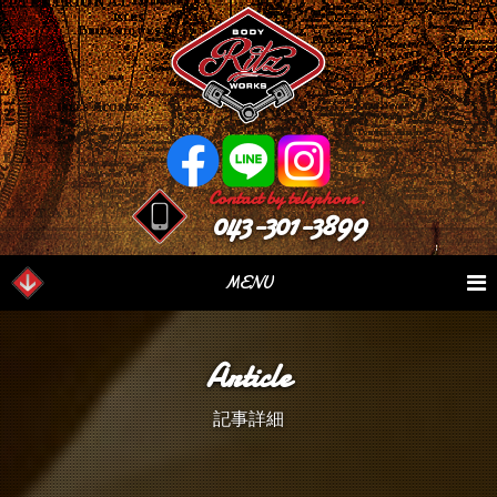
Contact by telephone.
043-301-3899
MENU
業務内容
Our Serivce
在庫車情報
Stock List
Article
パーツ情報
Parts Sales
作業日誌
Case Study
記事詳細
つぶやき
Blog
会社概要
Factory