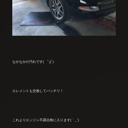
なかなかの汚れです( ﾟдﾟ)
エレメントも交換してバッチリ！
これよりエンジン不調点検に入ります(｀_´)ゞ