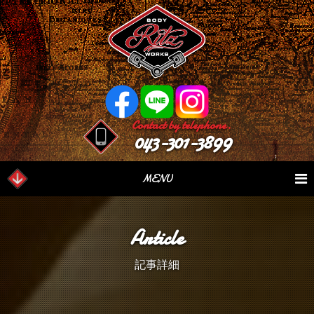
Contact by telephone.
043-301-3899
MENU
業務内容
Our Serivce
在庫車情報
Stock List
Article
パーツ情報
Parts Sales
作業日誌
Case Study
記事詳細
つぶやき
Blog
会社概要
Factory