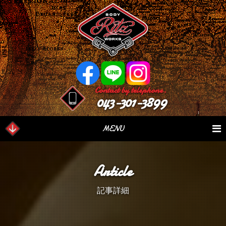
Contact by telephone.
043-301-3899
MENU
業務内容
Our Serivce
在庫車情報
Stock List
Article
パーツ情報
Parts Sales
作業日誌
Case Study
記事詳細
つぶやき
Blog
会社概要
Factory