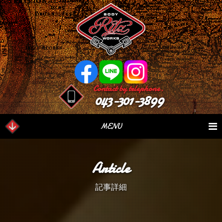
Contact by telephone.
043-301-3899
MENU
業務内容
Our Serivce
在庫車情報
Stock List
Article
パーツ情報
Parts Sales
作業日誌
Case Study
記事詳細
つぶやき
Blog
会社概要
Factory