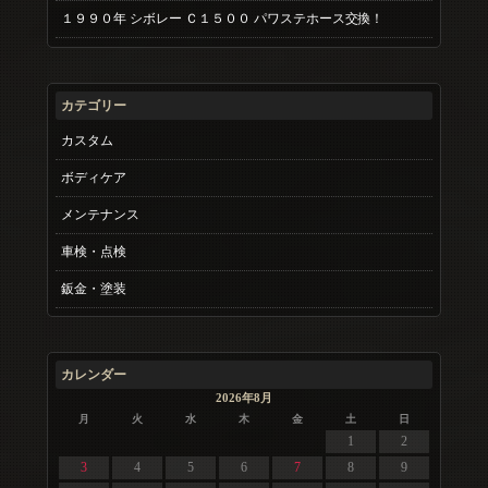
１９９０年 シボレー Ｃ１５００ パワステホース交換！
カテゴリー
カスタム
ボディケア
メンテナンス
車検・点検
鈑金・塗装
カレンダー
2026年8月
月
火
水
木
金
土
日
1
2
3
4
5
6
7
8
9