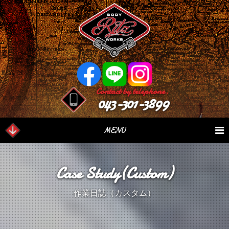
Contact by telephone.
043-301-3899
MENU
業務内容
Our Serivce
在庫車情報
Stock List
Case Study(Custom)
パーツ情報
Parts Sales
作業日誌
Case Study
作業日誌（カスタム）
つぶやき
Blog
会社概要
Factory