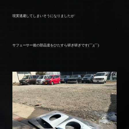
現実逃避してしまいそうになりましたが
サフェーサー後の部品達をひたすら研ぎ研ぎです(￣д￣)