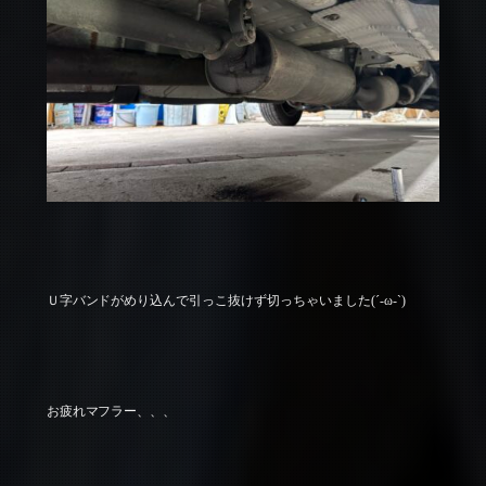
Ｕ字バンドがめり込んで引っこ抜けず切っちゃいました(´-ω-`)
お疲れマフラー、、、