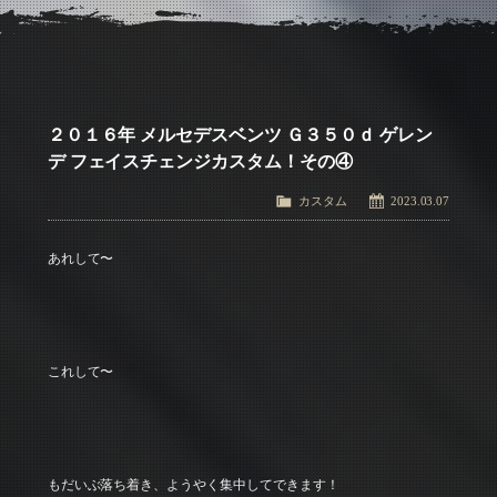
アクセス
Access
お問い合わせ
Contact Us
２０１６年 メルセデスベンツ Ｇ３５０ｄ ゲレン
デ フェイスチェンジカスタム！その④
カスタム
2023.03.07
あれして〜
これして〜
もだいぶ落ち着き、ようやく集中してできます！