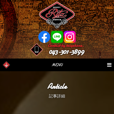
Contact by telephone.
043-301-3899
MENU
業務内容
Our Serivce
在庫車情報
Stock List
Article
パーツ情報
Parts Sales
作業日誌
Case Study
記事詳細
つぶやき
Blog
会社概要
Factory