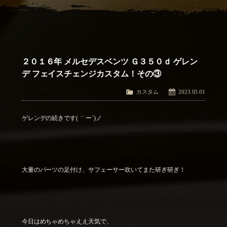
アクセス
Access
お問い合わせ
Contact Us
２０１６年 メルセデスベンツ Ｇ３５０ｄ ゲレン
デ フェイスチェンジカスタム！その③
カスタム
2023.03.01
ゲレンデの続きです( ｀ー´)ノ
大量のパーツの足付け、サフェーサー吹いてまた研ぎ研ぎ！
今日はめちゃめちゃええ天気で、