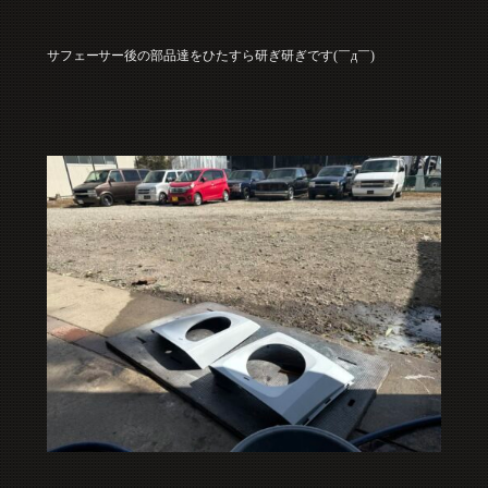
サフェーサー後の部品達をひたすら研ぎ研ぎです(￣д￣)