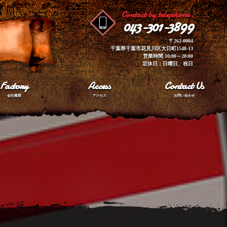
Contact by telephone.
043-301-3899
〒262-0004
千葉県千葉市花見川区大日町1548-13
営業時間 10:00～20:00
定休日：日曜日、祝日
Factory
Access
Contact Us
会社概要
アクセス
お問い合わせ