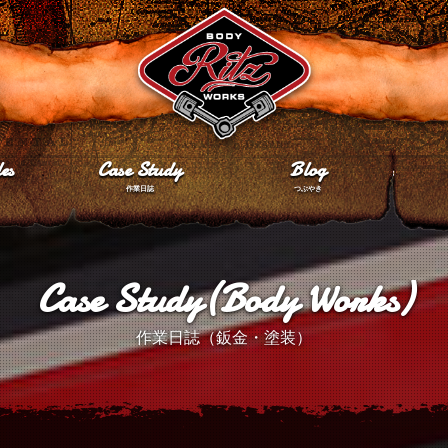
es
Case Study
Blog
作業日誌
つぶやき
Case Study(Body Works)
作業日誌（鈑金・塗装）