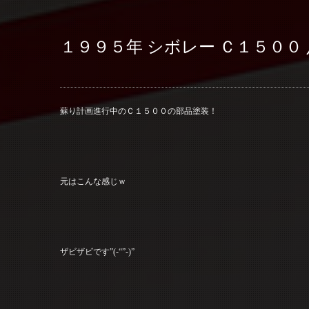
１９９５年 シボレー Ｃ１５００
蘇り計画進行中のＣ１５００の部品塗装！
元はこんな感じｗ
ザビザビです”(-“”-)”