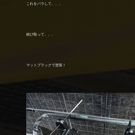
これをバラして、、、
錆び取って、、、
マットブラックで塗装！