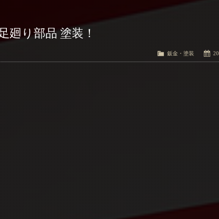
 足廻り部品 塗装！
鈑金・塗装
20