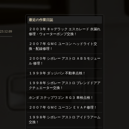
最近の作業日誌
２００３年 キャデラック エスカレード 水漏れ
23.12.09
修理・ウォーターポンプ交換！
２００７年 ＧＭＣ ユーコン ヘッドライト交
換・配線修理！
２０００年 シボレー アストロ ＡＢＳモジュー
ル 修理！
１９９９年 ダッジバン 不動車点検！
１９９８年 シボレー アストロ ブレンドドアア
クチュエーター交換！
ホンダ ステップワゴン ＲＧ３ 車検点検！
２００７年 ＧＭＣ ユーコン ＥＶＡＰ修理！
１９９８年 シボレー アストロ アイドラアーム
交換！