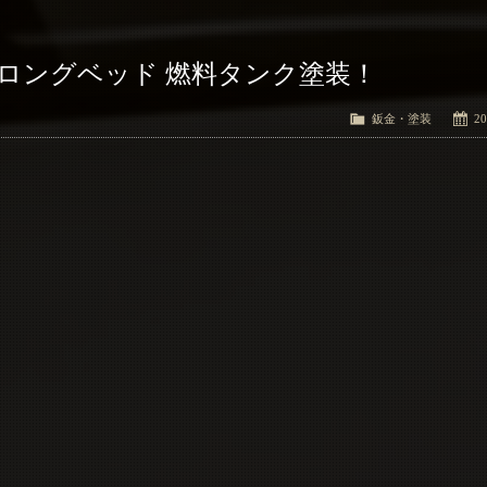
 ロングベッド 燃料タンク塗装！
鈑金・塗装
20