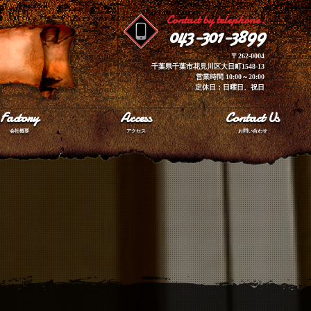
Contact by telephone.
043-301-3899
〒262-0004
千葉県千葉市花見川区大日町1548-13
営業時間 10:00～20:00
定休日：日曜日、祝日
Factory
Access
Contact Us
会社概要
アクセス
お問い合わせ