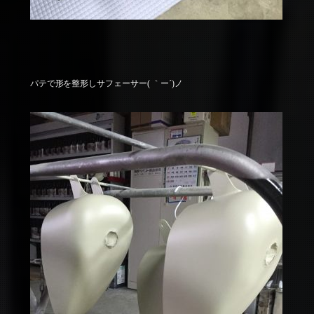
パテで形を整形しサフェーサー( ｀ー´)ノ