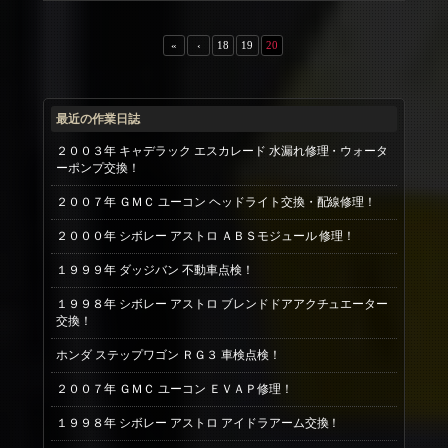
«
‹
18
19
20
最近の作業日誌
２００３年 キャデラック エスカレード 水漏れ修理・ウォータ
ーポンプ交換！
２００７年 ＧＭＣ ユーコン ヘッドライト交換・配線修理！
２０００年 シボレー アストロ ＡＢＳモジュール 修理！
１９９９年 ダッジバン 不動車点検！
１９９８年 シボレー アストロ ブレンドドアアクチュエーター
交換！
ホンダ ステップワゴン ＲＧ３ 車検点検！
２００７年 ＧＭＣ ユーコン ＥＶＡＰ修理！
１９９８年 シボレー アストロ アイドラアーム交換！