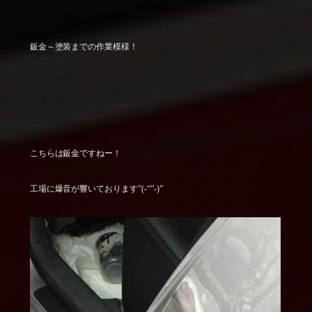
鈑金～塗装までの作業模様！
こちらは鈑金ですねー！
工場に爆音が響いております”(-“”-)”