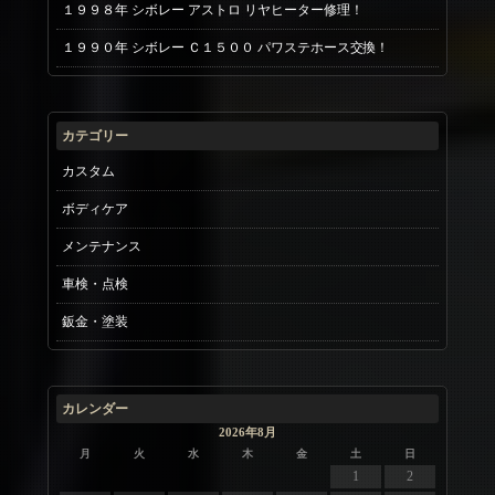
１９９８年 シボレー アストロ リヤヒーター修理！
１９９０年 シボレー Ｃ１５００ パワステホース交換！
カテゴリー
カスタム
ボディケア
メンテナンス
車検・点検
鈑金・塗装
カレンダー
2026年8月
月
火
水
木
金
土
日
1
2