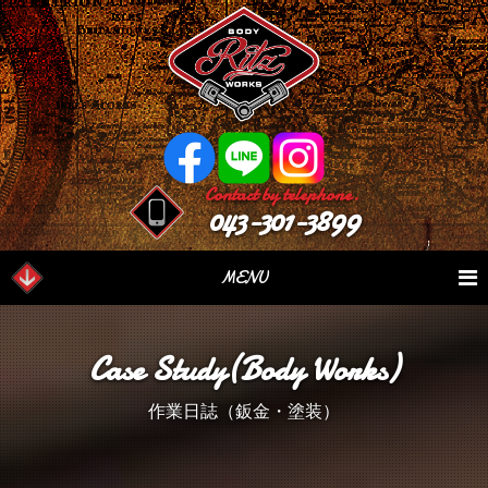
Contact by telephone.
043-301-3899
MENU
業務内容
Our Serivce
在庫車情報
Stock List
Case Study(Body Works)
パーツ情報
Parts Sales
作業日誌
Case Study
作業日誌（鈑金・塗装）
つぶやき
Blog
会社概要
Factory