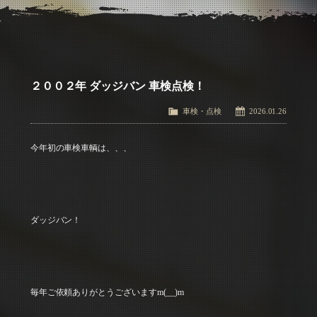
アクセス
Access
お問い合わせ
Contact Us
２００２年 ダッジバン 車検点検！
車検・点検
2026.01.26
今年初の車検車輌は、、、
ダッジバン！
毎年ご依頼ありがとうございますm(__)m