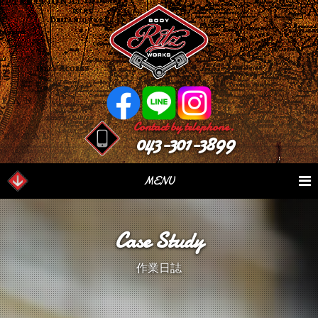
Contact by telephone.
043-301-3899
MENU
業務内容
Our Serivce
在庫車情報
Stock List
Case Study
パーツ情報
Parts Sales
作業日誌
Case Study
作業日誌
つぶやき
Blog
会社概要
Factory