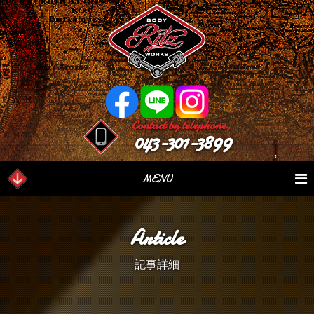
Contact by telephone.
043-301-3899
MENU
業務内容
Our Serivce
在庫車情報
Stock List
Article
パーツ情報
Parts Sales
作業日誌
Case Study
記事詳細
つぶやき
Blog
会社概要
Factory