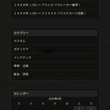
１９９８年 シボレー アストロ リヤヒーター修理！
１９９０年 シボレー Ｃ１５００ パワステホース交換！
カテゴリー
カスタム
ボディケア
メンテナンス
車検・点検
鈑金・塗装
カレンダー
2026年8月
月
火
水
木
金
土
日
1
2