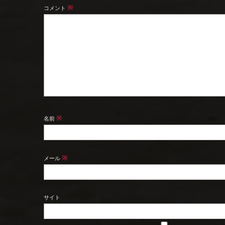
※
コメント
※
名前
※
メール
サイト