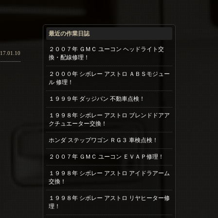
最近の作業日誌
２００７年 ＧＭＣ ユーコン ヘッドライト交
17.01.10
換・配線修理！
２０００年 シボレー アストロ ＡＢＳモジュー
ル 修理！
１９９９年 ダッジバン 不動車点検！
１９９８年 シボレー アストロ ブレンドドアア
クチュエーター交換！
ホンダ ステップワゴン ＲＧ３ 車検点検！
２００７年 ＧＭＣ ユーコン ＥＶＡＰ修理！
１９９８年 シボレー アストロ アイドラアーム
交換！
１９９８年 シボレー アストロ リヤヒーター修
理！