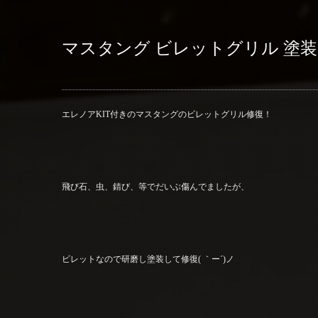
マスタング ビレットグリル 塗
エレノアKIT付きのマスタングのビレットグリル修復！
飛び石、虫、錆び、等でだいぶ傷んでましたが、
ビレットなので研磨し塗装して修復( ｀ー´)ノ