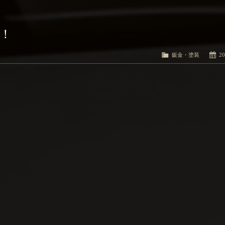
装！
鈑金・塗装
20