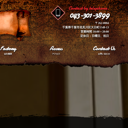
Contact by telephone.
043-301-3899
〒262-0004
千葉県千葉市花見川区大日町1548-13
営業時間 10:00～20:00
定休日：日曜日、祝日
Factory
Access
Contact Us
会社概要
アクセス
お問い合わせ