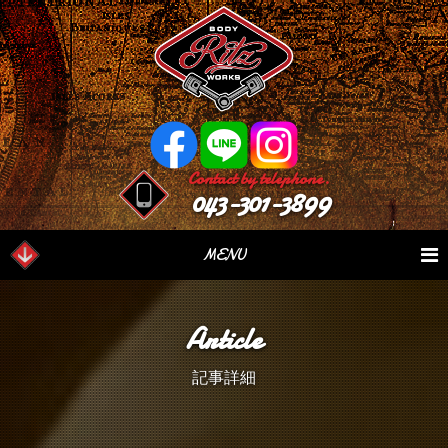
Contact by telephone.
043-301-3899
MENU
業務内容
Our Serivce
在庫車情報
Stock List
Article
パーツ情報
Parts Sales
作業日誌
Case Study
記事詳細
つぶやき
Blog
会社概要
Factory