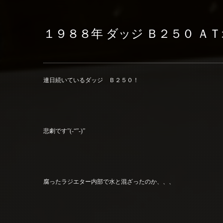
１９８８年 ダッジ Ｂ２５０ Ａ
連日続いているダッジ Ｂ２５０！
悲劇です”(-“”-)”
腐ったラジエター内部で水と混ざったのか、、、