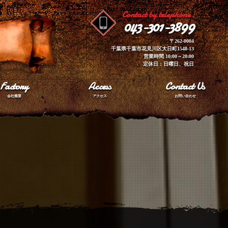
Contact by telephone.
043-301-3899
〒262-0004
千葉県千葉市花見川区大日町1548-13
営業時間 10:00～20:00
定休日：日曜日、祝日
Factory
Access
Contact Us
会社概要
アクセス
お問い合わせ