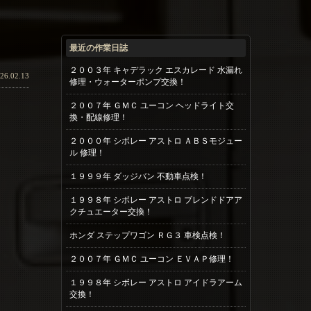
最近の作業日誌
２００３年 キャデラック エスカレード 水漏れ
26.02.13
修理・ウォーターポンプ交換！
２００７年 ＧＭＣ ユーコン ヘッドライト交
換・配線修理！
２０００年 シボレー アストロ ＡＢＳモジュー
ル 修理！
１９９９年 ダッジバン 不動車点検！
１９９８年 シボレー アストロ ブレンドドアア
クチュエーター交換！
ホンダ ステップワゴン ＲＧ３ 車検点検！
２００７年 ＧＭＣ ユーコン ＥＶＡＰ修理！
１９９８年 シボレー アストロ アイドラアーム
交換！