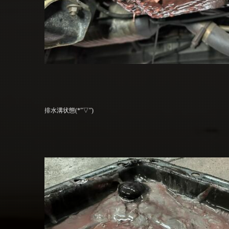
排水溝状態(*”▽”)