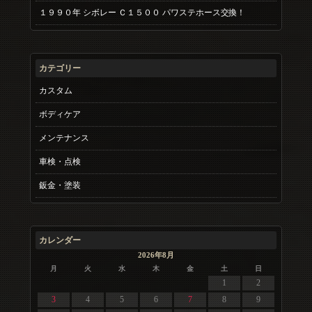
１９９０年 シボレー Ｃ１５００ パワステホース交換！
カテゴリー
カスタム
ボディケア
メンテナンス
車検・点検
鈑金・塗装
カレンダー
2026年8月
月
火
水
木
金
土
日
1
2
3
4
5
6
7
8
9