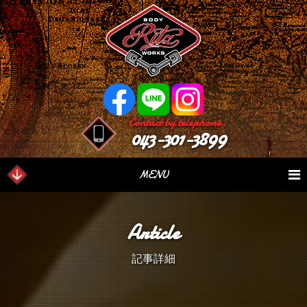
Contact by telephone.
043-301-3899
MENU
業務内容
Our Serivce
在庫車情報
Stock List
Article
パーツ情報
Parts Sales
作業日誌
Case Study
記事詳細
つぶやき
Blog
会社概要
Factory