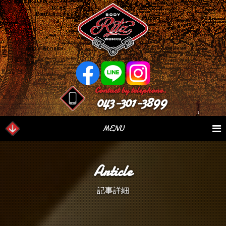
Contact by telephone.
043-301-3899
MENU
業務内容
Our Serivce
在庫車情報
Stock List
Article
パーツ情報
Parts Sales
作業日誌
Case Study
記事詳細
つぶやき
Blog
会社概要
Factory