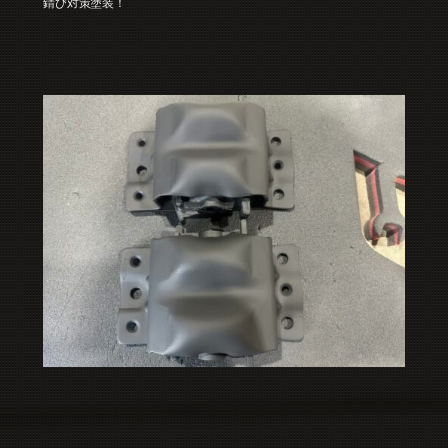
錆び対策塗装！