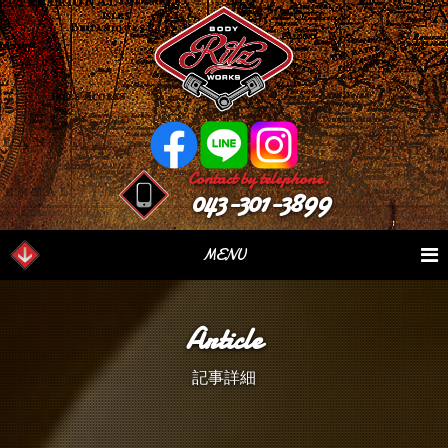
Contact by telephone.
043-301-3899
MENU
業務内容
Our Serivce
在庫車情報
Stock List
Article
パーツ情報
Parts Sales
作業日誌
Case Study
記事詳細
つぶやき
Blog
会社概要
Factory