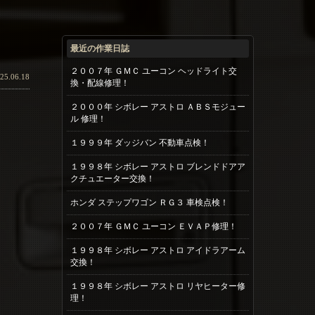
最近の作業日誌
２００７年 ＧＭＣ ユーコン ヘッドライト交
25.06.18
換・配線修理！
２０００年 シボレー アストロ ＡＢＳモジュー
ル 修理！
１９９９年 ダッジバン 不動車点検！
１９９８年 シボレー アストロ ブレンドドアア
クチュエーター交換！
ホンダ ステップワゴン ＲＧ３ 車検点検！
２００７年 ＧＭＣ ユーコン ＥＶＡＰ修理！
１９９８年 シボレー アストロ アイドラアーム
交換！
１９９８年 シボレー アストロ リヤヒーター修
理！