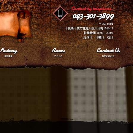
Contact by telephone.
043-301-3899
〒262-0004
千葉県千葉市花見川区大日町1548-13
営業時間 10:00～20:00
定休日：日曜日、祝日
Factory
Access
Contact Us
会社概要
アクセス
お問い合わせ