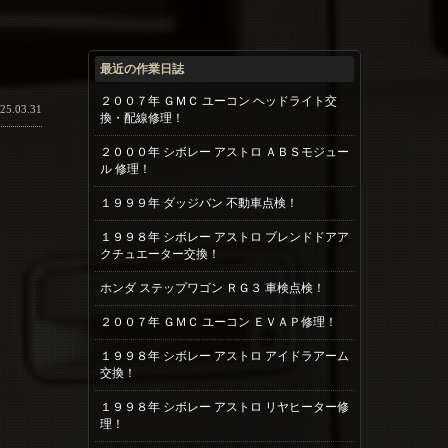
最近の作業日誌
２００７年 ＧＭＣ ユーコン ヘッドライト交
25.03.31
換・配線修理！
２０００年 シボレー アストロ ＡＢＳモジュー
ル 修理！
１９９９年 ダッジバン 不動車点検！
１９９８年 シボレー アストロ ブレンドドアア
クチュエーター交換！
ホンダ ステップワゴン ＲＧ３ 車検点検！
２００７年 ＧＭＣ ユーコン ＥＶＡＰ修理！
１９９８年 シボレー アストロ アイドラアーム
交換！
１９９８年 シボレー アストロ リヤヒーター修
理！