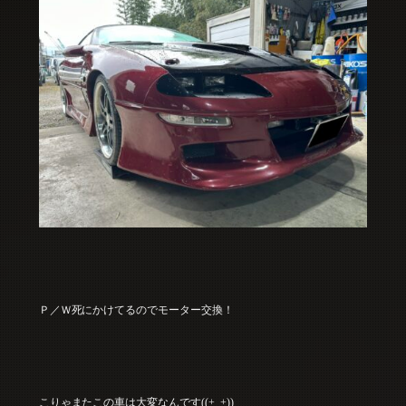
Ｐ／Ｗ死にかけてるのでモーター交換！
こりゃまたこの車は大変なんです((+_+))