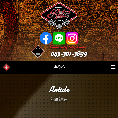
Contact by telephone.
043-301-3899
MENU
業務内容
Our Serivce
在庫車情報
Stock List
Article
パーツ情報
Parts Sales
作業日誌
Case Study
記事詳細
つぶやき
Blog
会社概要
Factory