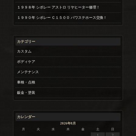
１９９８年 シボレー アストロ リヤヒーター修理！
１９９０年 シボレー Ｃ１５００ パワステホース交換！
カテゴリー
カスタム
ボディケア
メンテナンス
車検・点検
鈑金・塗装
カレンダー
2026年8月
月
火
水
木
金
土
日
1
2