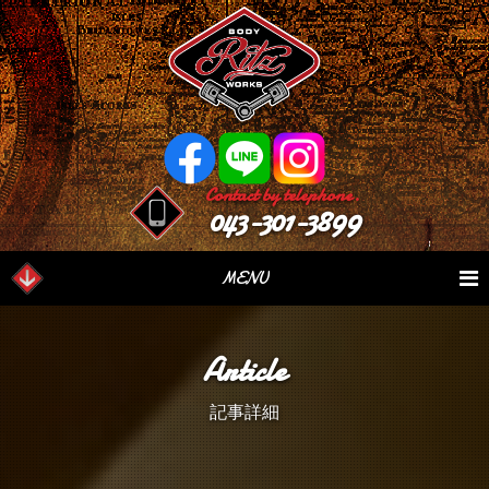
Contact by telephone.
043-301-3899
MENU
業務内容
Our Serivce
在庫車情報
Stock List
Article
パーツ情報
Parts Sales
作業日誌
Case Study
記事詳細
つぶやき
Blog
会社概要
Factory