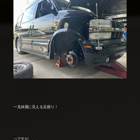
一見綺麗に見える足廻り！
っですが、、、