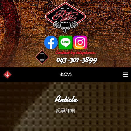
Contact by telephone.
043-301-3899
MENU
業務内容
Our Serivce
在庫車情報
Stock List
Article
パーツ情報
Parts Sales
作業日誌
Case Study
記事詳細
つぶやき
Blog
会社概要
Factory