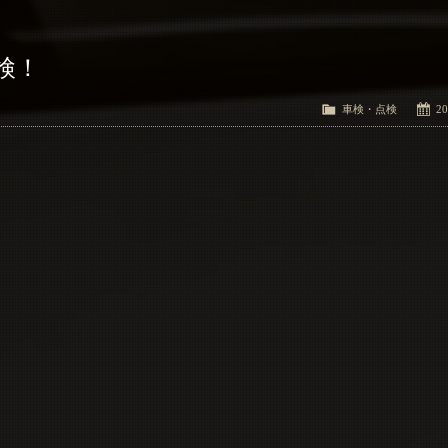
検！
車検・点検
20