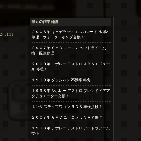
最近の作業日誌
２００３年 キャデラック エスカレード 水漏れ
24.01.31
修理・ウォーターポンプ交換！
２００７年 ＧＭＣ ユーコン ヘッドライト交
換・配線修理！
２０００年 シボレー アストロ ＡＢＳモジュー
ル 修理！
１９９９年 ダッジバン 不動車点検！
１９９８年 シボレー アストロ ブレンドドアア
クチュエーター交換！
ホンダ ステップワゴン ＲＧ３ 車検点検！
２００７年 ＧＭＣ ユーコン ＥＶＡＰ修理！
１９９８年 シボレー アストロ アイドラアーム
交換！