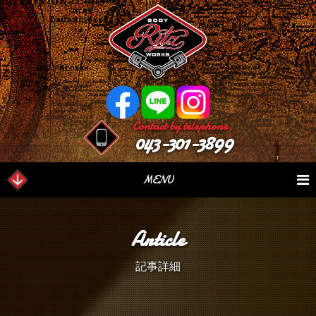
Contact by telephone.
043-301-3899
MENU
業務内容
Our Serivce
在庫車情報
Stock List
Article
パーツ情報
Parts Sales
作業日誌
Case Study
記事詳細
つぶやき
Blog
会社概要
Factory