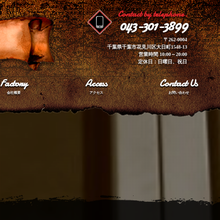
Contact by telephone.
043-301-3899
〒262-0004
千葉県千葉市花見川区大日町1548-13
営業時間 10:00～20:00
定休日：日曜日、祝日
Factory
Access
Contact Us
会社概要
アクセス
お問い合わせ