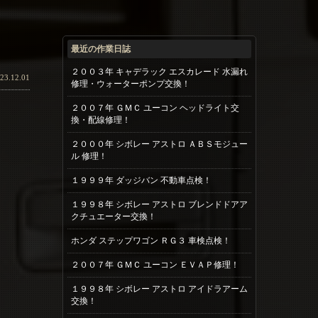
最近の作業日誌
２００３年 キャデラック エスカレード 水漏れ
23.12.01
修理・ウォーターポンプ交換！
２００７年 ＧＭＣ ユーコン ヘッドライト交
換・配線修理！
２０００年 シボレー アストロ ＡＢＳモジュー
ル 修理！
１９９９年 ダッジバン 不動車点検！
１９９８年 シボレー アストロ ブレンドドアア
クチュエーター交換！
ホンダ ステップワゴン ＲＧ３ 車検点検！
２００７年 ＧＭＣ ユーコン ＥＶＡＰ修理！
１９９８年 シボレー アストロ アイドラアーム
交換！