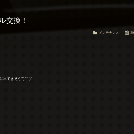
イル交換！
メンテナンス
20
きそう”(-“”-)”