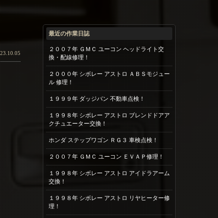
最近の作業日誌
２００７年 ＧＭＣ ユーコン ヘッドライト交
23.10.05
換・配線修理！
２０００年 シボレー アストロ ＡＢＳモジュー
ル 修理！
１９９９年 ダッジバン 不動車点検！
１９９８年 シボレー アストロ ブレンドドアア
クチュエーター交換！
ホンダ ステップワゴン ＲＧ３ 車検点検！
２００７年 ＧＭＣ ユーコン ＥＶＡＰ修理！
１９９８年 シボレー アストロ アイドラアーム
交換！
１９９８年 シボレー アストロ リヤヒーター修
理！