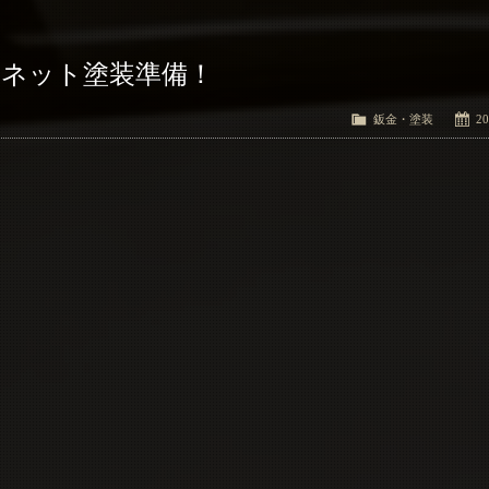
ンネット塗装準備！
鈑金・塗装
20