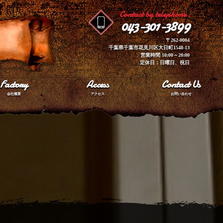
Contact by telephone.
043-301-3899
〒262-0004
千葉県千葉市花見川区大日町1548-13
営業時間 10:00～20:00
定休日：日曜日、祝日
Factory
Access
Contact Us
会社概要
アクセス
お問い合わせ