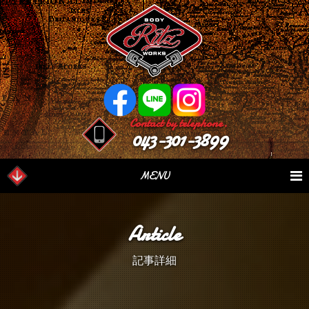
Contact by telephone.
043-301-3899
MENU
業務内容
Our Serivce
在庫車情報
Stock List
Article
パーツ情報
Parts Sales
作業日誌
Case Study
記事詳細
つぶやき
Blog
会社概要
Factory