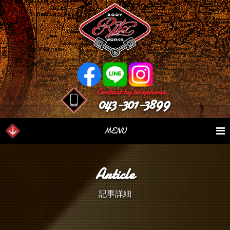
Contact by telephone.
043-301-3899
MENU
業務内容
Our Serivce
在庫車情報
Stock List
Article
パーツ情報
Parts Sales
作業日誌
Case Study
記事詳細
つぶやき
Blog
会社概要
Factory