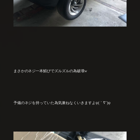
まさかのネジ一本鯖びでズルズルの為破壊w
予備のネジを持っていた為気兼ねなくいきますよψ(｀∇´)ψ