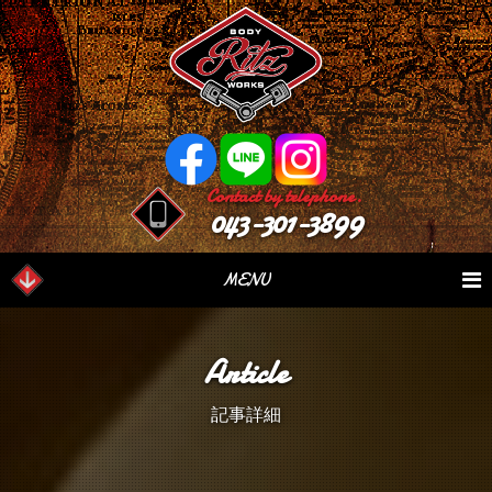
Contact by telephone.
043-301-3899
MENU
業務内容
Our Serivce
在庫車情報
Stock List
Article
パーツ情報
Parts Sales
作業日誌
Case Study
記事詳細
つぶやき
Blog
会社概要
Factory