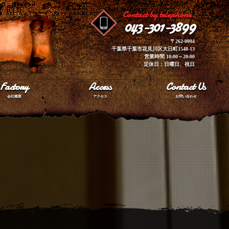
Contact by telephone.
043-301-3899
〒262-0004
千葉県千葉市花見川区大日町1548-13
営業時間 10:00～20:00
定休日：日曜日、祝日
Factory
Access
Contact Us
会社概要
アクセス
お問い合わせ