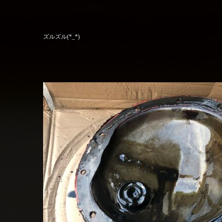
ズルズル(*_*)