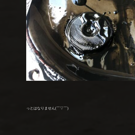
っとはなりません(￣▽￣)