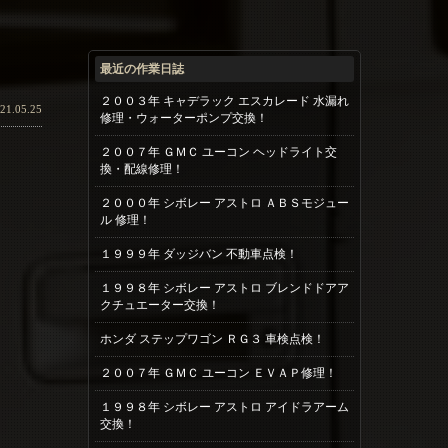
最近の作業日誌
２００３年 キャデラック エスカレード 水漏れ
21.05.25
修理・ウォーターポンプ交換！
２００７年 ＧＭＣ ユーコン ヘッドライト交
換・配線修理！
２０００年 シボレー アストロ ＡＢＳモジュー
ル 修理！
１９９９年 ダッジバン 不動車点検！
１９９８年 シボレー アストロ ブレンドドアア
クチュエーター交換！
ホンダ ステップワゴン ＲＧ３ 車検点検！
２００７年 ＧＭＣ ユーコン ＥＶＡＰ修理！
１９９８年 シボレー アストロ アイドラアーム
交換！