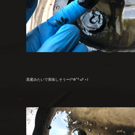
黒蜜みたいで美味しそう〜꒰*✲ﾟᵅั ωᵅั ⋆꒱