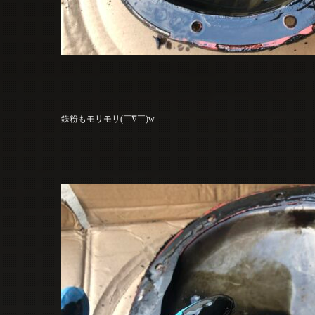
鉄粉もモリモリ(￣∇￣)w