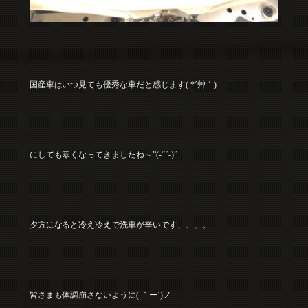
国産車はいつ見ても優秀な車だと感じます( *´艸｀)
にしても寒くなってきましたね～”(-“”-)”
夕方になると冷え冷えで洗車が辛いです、、、。
皆さまも体調崩さないように( ｀ー´)ノ