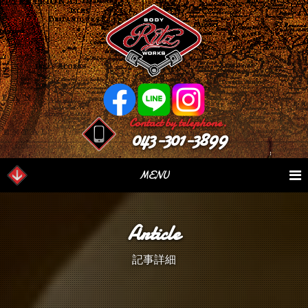
Contact by telephone.
043-301-3899
MENU
業務内容
Our Serivce
在庫車情報
Stock List
Article
パーツ情報
Parts Sales
作業日誌
Case Study
記事詳細
つぶやき
Blog
会社概要
Factory