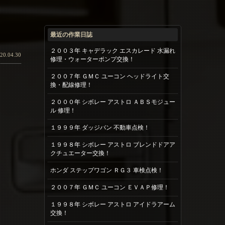
最近の作業日誌
２００３年 キャデラック エスカレード 水漏れ
20.04.30
修理・ウォーターポンプ交換！
２００７年 ＧＭＣ ユーコン ヘッドライト交
換・配線修理！
２０００年 シボレー アストロ ＡＢＳモジュー
ル 修理！
１９９９年 ダッジバン 不動車点検！
１９９８年 シボレー アストロ ブレンドドアア
クチュエーター交換！
ホンダ ステップワゴン ＲＧ３ 車検点検！
２００７年 ＧＭＣ ユーコン ＥＶＡＰ修理！
１９９８年 シボレー アストロ アイドラアーム
交換！