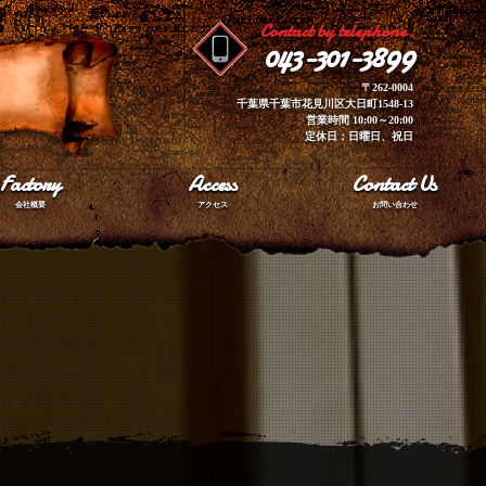
Contact by telephone.
043-301-3899
〒262-0004
千葉県千葉市花見川区大日町1548-13
営業時間 10:00～20:00
定休日：日曜日、祝日
Factory
Access
Contact Us
会社概要
アクセス
お問い合わせ