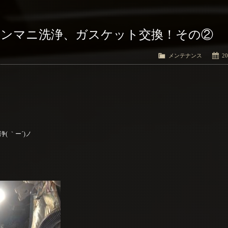
 インマニ洗浄、ガスケット交換！その②
メンテナンス
20
 ｀ー´)ノ