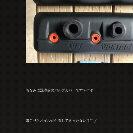
ちなみに洗浄前のバルブカバーです”(-“”-)”
ほこりとオイルが付着してきったない”(-“”-)”