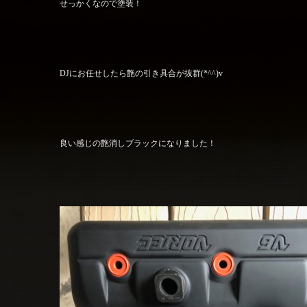
せっかくなので塗装！
DJにお任せしたら艶の引き具合が抜群(*^^)v
良い感じの艶消しブラックになりました！