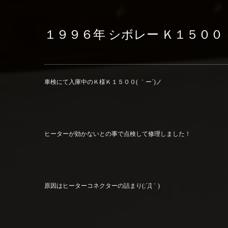
１９９６年 シボレー Ｋ１５００
車検にて入庫中のＫ様Ｋ１５００( ｀ー´)ノ
ヒーターが効かないとの事で点検して修理しました！
原因はヒーターコネクターの詰まり(;´Д｀)