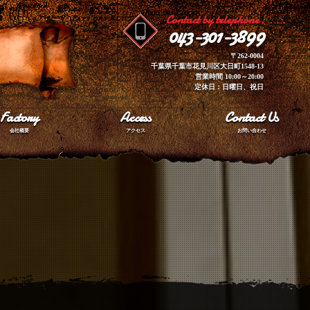
Contact by telephone.
043-301-3899
〒262-0004
千葉県千葉市花見川区大日町1548-13
営業時間 10:00～20:00
定休日：日曜日、祝日
Factory
Access
Contact Us
会社概要
アクセス
お問い合わせ