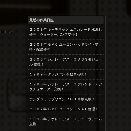
最近の作業日誌
２００３年 キャデラック エスカレード 水漏れ
19.11.26
修理・ウォーターポンプ交換！
２００７年 ＧＭＣ ユーコン ヘッドライト交
換・配線修理！
２０００年 シボレー アストロ ＡＢＳモジュー
ル 修理！
１９９９年 ダッジバン 不動車点検！
１９９８年 シボレー アストロ ブレンドドアア
クチュエーター交換！
ホンダ ステップワゴン ＲＧ３ 車検点検！
２００７年 ＧＭＣ ユーコン ＥＶＡＰ修理！
１９９８年 シボレー アストロ アイドラアーム
交換！