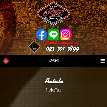
Contact by telephone.
043-301-3899
MENU
業務内容
Our Serivce
在庫車情報
Stock List
Article
パーツ情報
Parts Sales
作業日誌
Case Study
記事詳細
つぶやき
Blog
会社概要
Factory