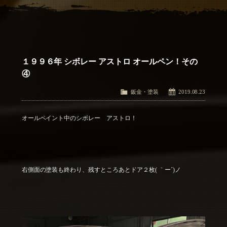
アクセス
Access
お問い合わせ
Contact Us
１９９６年 シボレー アストロ オールペン！その
④
鈑金・塗装
2019.08.23
オールペイント中のシボレー アストロ！
右側面の塗装も終わり、残すところあとドア２枚( ｀ー´)ノ