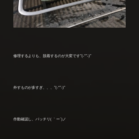
修理するよりも、脱着するのが大変です”(-“”-)”
外すものが多すぎ、、、”(-“”-)”
作動確認し、バッチリ( ｀ー´)ノ