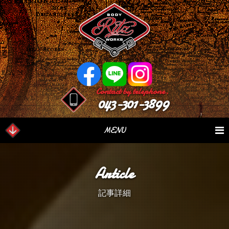
Contact by telephone.
043-301-3899
MENU
業務内容
Our Serivce
在庫車情報
Stock List
Article
パーツ情報
Parts Sales
作業日誌
Case Study
記事詳細
つぶやき
Blog
会社概要
Factory